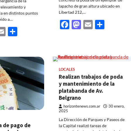
ergencia de la
lapacho de gran altura ubicado en
 relevamiento y
Libertad 212,…
ia en distintos puntos
bido a…
Facebook
Mastodon
Email
Share
ebook
astodon
Email
Share
LOCALES
Realizan trabajos de poda
y mantenimiento de la
platabanda de Av.
Belgrano
horizontenews.com.ar
30 enero,
2025
La Dirección de Parques y Paseos de
 de pago de
la Capital realizó tareas de