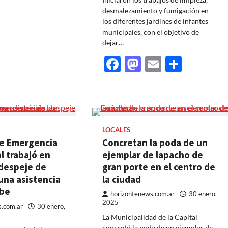
desmalezamiento y fumigación en
los diferentes jardines de infantes
municipales, con el objetivo de
dejar…
Facebook
Mastodon
Email
Share
LOCALES
de Emergencia
Concretan la poda de un
al trabajó en
ejemplar de lapacho de
despeje de
gran porte en el centro de
 una asistencia
la ciudad
mbe
horizontenews.com.ar
30 enero,
2025
s.com.ar
30 enero,
La Municipalidad de la Capital
concretó la poda de un ejemplar de