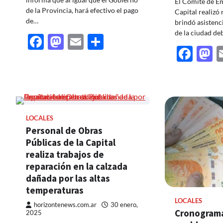
El Comité de Em
de la Provincia, hará efectivo el pago
Capital realizó
de…
brindó asistenc
de la ciudad de
Facebook
Mastodon
Email
Share
Fac
M
LOCALES
Personal de Obras
Públicas de la Capital
realiza trabajos de
reparación en la calzada
dañada por las altas
temperaturas
LOCALES
horizontenews.com.ar
30 enero,
Cronograma
2025