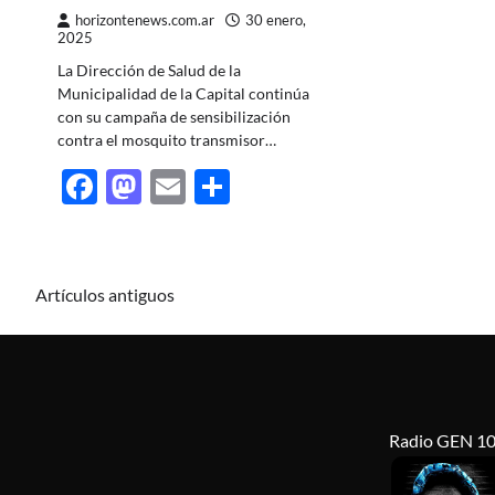
horizontenews.com.ar
30 enero,
2025
La Dirección de Salud de la
Municipalidad de la Capital continúa
con su campaña de sensibilización
contra el mosquito transmisor…
Facebook
Mastodon
Email
Share
Navegación
Artículos antiguos
de
entradas
Radio GEN 10