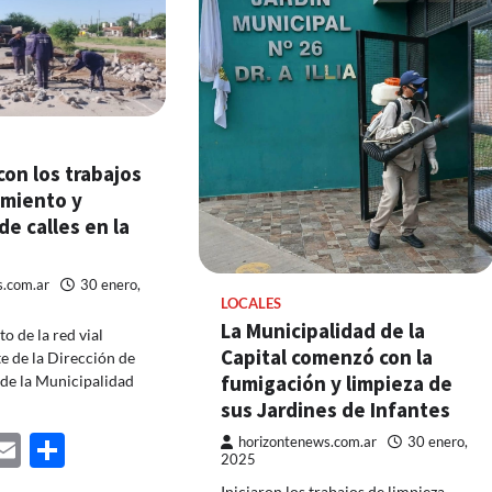
on los trabajos
miento y
de calles en la
s.com.ar
30 enero,
LOCALES
La Municipalidad de la
o de la red vial
Capital comenzó con la
e de la Dirección de
fumigación y limpieza de
de la Municipalidad
sus Jardines de Infantes
ebook
astodon
Email
Share
horizontenews.com.ar
30 enero,
2025
Iniciaron los trabajos de limpieza,