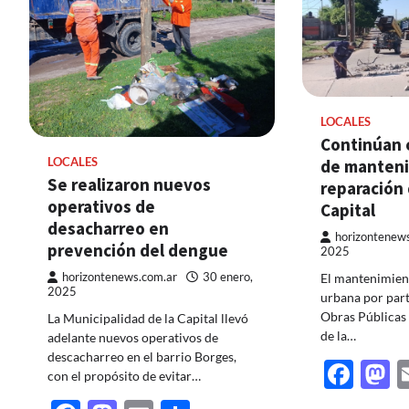
LOCALES
Continúan c
LOCALES
de manteni
Se realizaron nuevos
reparación 
operativos de
Capital
desacharreo en
horizontenew
prevención del dengue
2025
horizontenews.com.ar
30 enero,
El mantenimient
2025
urbana por part
Obras Públicas 
La Municipalidad de la Capital llevó
de la…
adelante nuevos operativos de
descacharreo en el barrio Borges,
Fac
M
con el propósito de evitar…