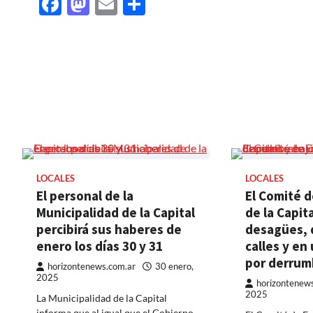
Facebook
Mastodon
Email
Share
LOCALES
LOCALES
El personal de la
El Comité 
Municipalidad de la Capital
de la Capit
percibirá sus haberes de
desagües, 
enero los días 30 y 31
calles y en
por derru
horizontenews.com.ar
30 enero,
2025
horizontenew
2025
La Municipalidad de la Capital
informa que al igual que el Gobierno