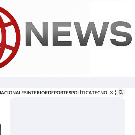
Inicio
Locales
Nacionales
Interior
Deportes
Política
Tecno
NACIONALES
INTERIOR
DEPORTES
POLÍTICA
TECNO