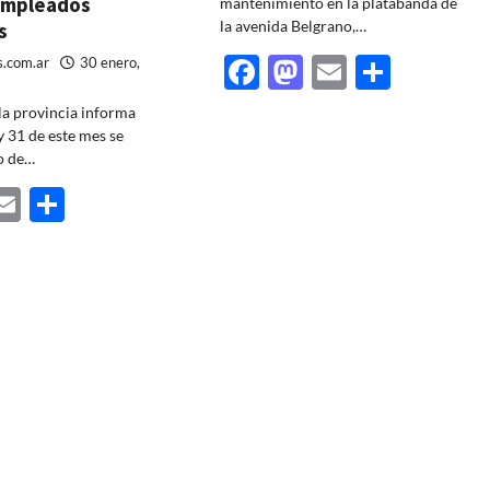
empleados
mantenimiento en la platabanda de
la avenida Belgrano,…
s
Facebook
Mastodon
Email
Share
s.com.ar
30 enero,
la provincia informa
y 31 de este mes se
go de…
ebook
astodon
Email
Share