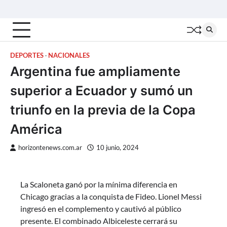
Skip
Inicio
Locales
Nacionales
Interior
Deportes
Política
Tecno
to
content
DEPORTES
NACIONALES
Argentina fue ampliamente
superior a Ecuador y sumó un
triunfo en la previa de la Copa
América
horizontenews.com.ar
10 junio, 2024
La Scaloneta ganó por la mínima diferencia en
Chicago gracias a la conquista de Fideo. Lionel Messi
ingresó en el complemento y cautivó al público
presente. El combinado Albiceleste cerrará su