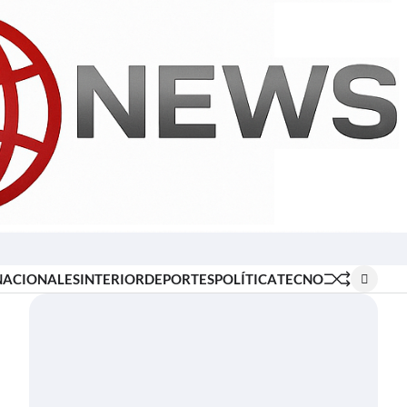
Inicio
Locales
Nacionales
Interior
Deportes
Política
Tecno
NACIONALES
INTERIOR
DEPORTES
POLÍTICA
TECNO