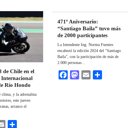
471º Aniversario:
“Santiago Baila” tuvo más
de 2000 participantes
La Intendente Ing. Norma Fuentes
encabezó la edición 2024 del “Santiago
Baila”, con la participación de más de
2.000 personas…
 de Chile en el
Facebook
Mastodon
Email
Share
Internacional
de Río Hondo
 clima, y la adrenalina
motores, este jueves
ranas, arranco el
ebook
astodon
Email
Share