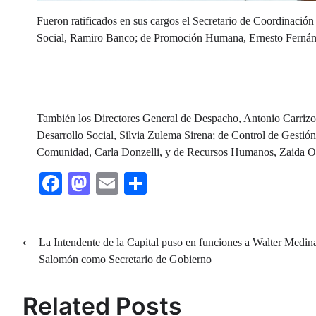
Fueron ratificados en sus cargos el Secretario de Coordinació
Social, Ramiro Banco; de Promoción Humana, Ernesto Fernán
También los Directores General de Despacho, Antonio Carrizo;
Desarrollo Social, Silvia Zulema Sirena; de Control de Gestió
Comunidad, Carla Donzelli, y de Recursos Humanos, Zaida 
Facebook
Mastodon
Email
Share
Navegación
⟵
La Intendente de la Capital puso en funciones a Walter Medin
Salomón como Secretario de Gobierno
de
entradas
Related Posts