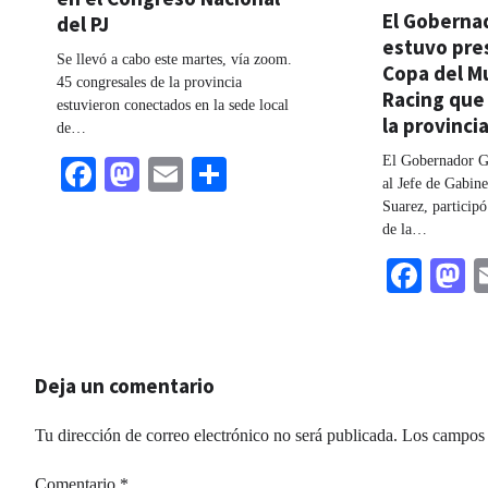
El Goberna
del PJ
estuvo pre
Se llevó a cabo este martes, vía zoom.
Copa del M
45 congresales de la provincia
Racing que
estuvieron conectados en la sede local
la provinci
de…
El Gobernador G
Facebook
Mastodon
Email
Share
al Jefe de Gabine
Suarez, participó
de la…
Fac
M
Deja un comentario
Tu dirección de correo electrónico no será publicada.
Los campos 
Comentario
*