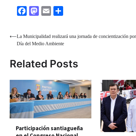
Facebook
Mastodon
Email
Share
Navegación
⟵
La Municipalidad realizará una jornada de concientización por
Día del Medio Ambiente
de
entradas
Related Posts
Participación santiagueña
en el Congreso Nacional