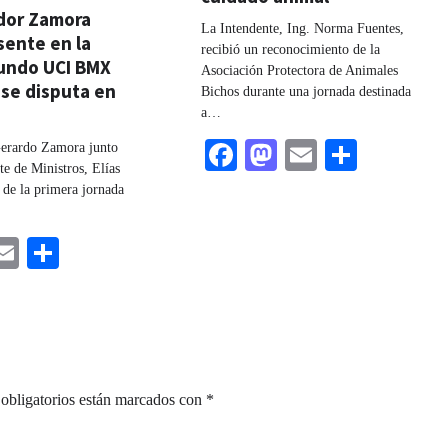
dor Zamora
La Intendente, Ing. Norma Fuentes,
sente en la
recibió un reconocimiento de la
undo UCI BMX
Asociación Protectora de Animales
 se disputa en
Bichos durante una jornada destinada
a
a…
Facebook
Mastodon
Email
Share
erardo Zamora junto
te de Ministros, Elías
 de la primera jornada
ebook
astodon
Email
Share
obligatorios están marcados con
*