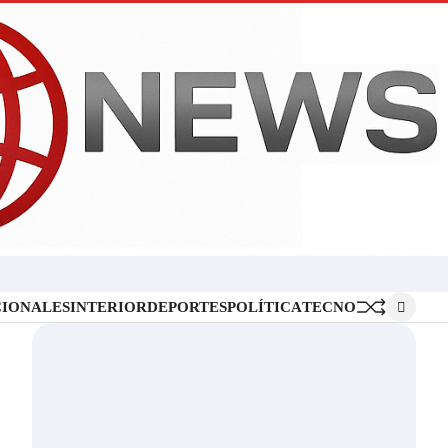
Inicio
Locales
Nacionales
Interior
Deportes
Política
Tecno
IONALES
INTERIOR
DEPORTES
POLÍTICA
TECNO