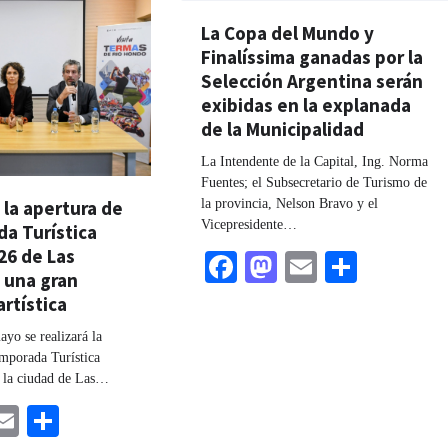
La Copa del Mundo y
Finalíssima ganadas por la
Selección Argentina serán
exibidas en la explanada
de la Municipalidad
La Intendente de la Capital, Ing. Norma
Fuentes; el Subsecretario de Turismo de
la provincia, Nelson Bravo y el
la apertura de
Vicepresidente…
a Turística
26 de Las
Facebook
Mastodon
Email
Share
 una gran
rtística
yo se realizará la
emporada Turística
 la ciudad de Las…
ebook
astodon
Email
Share