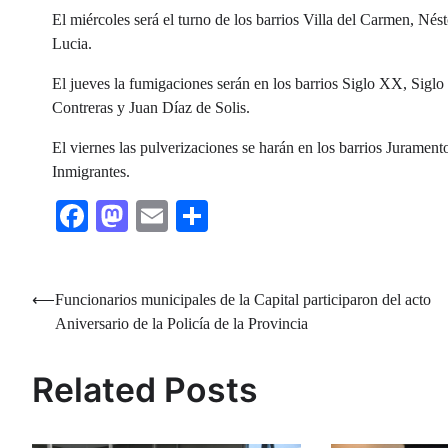
El miércoles será el turno de los barrios Villa del Carmen, Nés
Lucia.
El jueves la fumigaciones serán en los barrios Siglo XX, Sig
Contreras y Juan Díaz de Solis.
El viernes las pulverizaciones se harán en los barrios Juramen
Inmigrantes.
Facebook
Mastodon
Email
Share
Navegación
⟵
Funcionarios municipales de la Capital participaron del acto
Aniversario de la Policía de la Provincia
de
entradas
Related Posts