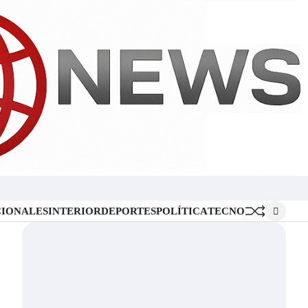
Inicio
Locales
Nacionales
Interior
Deportes
Política
Tecno
IONALES
INTERIOR
DEPORTES
POLÍTICA
TECNO