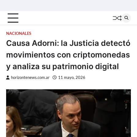
Skip
Inicio
Locales
Nacionales
Interior
Deportes
Política
Tecno
to
content
NACIONALES
Causa Adorni: la Justicia detectó
movimientos con criptomonedas
y analiza su patrimonio digital
horizontenews.com.ar
11 mayo, 2026