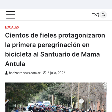
Skip
Inicio
Locales
Nacionales
Interior
Deportes
Política
Tecno
to
content
LOCALES
Cientos de fieles protagonizaron
la primera peregrinación en
bicicleta al Santuario de Mama
Antula
horizontenews.com.ar
6 julio, 2026