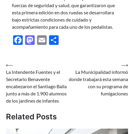
fuerzas de seguridad y salud, que garantizaron que
esta primera edición en dos ruedas se desarrollara
bajo estrictas condiciones de cuidado y
acompañamiento para cada uno de los pedalistas.
Facebook
Mastodon
Email
Share
Navegación
⟵
⟶
La Intendente Fuentes y el
La Municipalidad informó
de
Secretario Benavente
donde trabajará esta semana
entradas
encabezaron el Santiago Baila
con su programa de
junto a más de 1.900 alumnos
fumigaciones
de los jardines de infantes
Related Posts