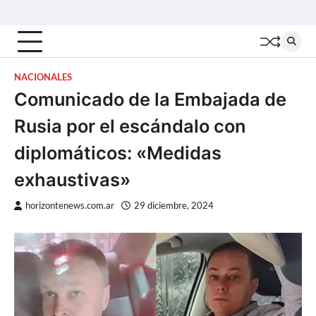
Skip
Inicio
Locales
Nacionales
Interior
Deportes
Política
Tecno
to
content
NACIONALES
Comunicado de la Embajada de
Rusia por el escándalo con
diplomáticos: «Medidas
exhaustivas»
horizontenews.com.ar
29 diciembre, 2024