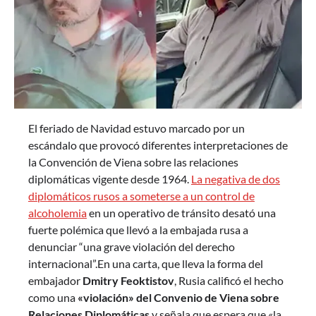
El feriado de Navidad estuvo marcado por un
escándalo que provocó diferentes interpretaciones de
la Convención de Viena sobre las relaciones
diplomáticas vigente desde 1964.
La negativa de dos
diplomáticos rusos a someterse a un control de
alcoholemia
en un operativo de tránsito desató una
fuerte polémica que llevó a la embajada rusa a
denunciar “una grave violación del derecho
internacional”.En una carta, que lleva la forma del
embajador
Dmitry Feoktistov
, Rusia calificó el hecho
como una
«violación» del Convenio de Viena sobre
Relaciones Diplomáticas
y señala que espera que «la