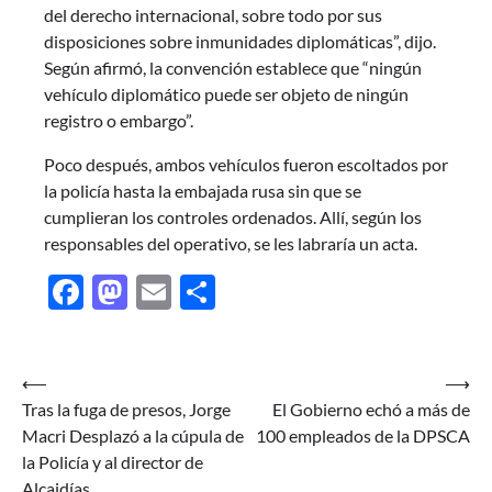
del derecho internacional, sobre todo por sus
disposiciones sobre inmunidades diplomáticas”, dijo.
Según afirmó, la convención establece que “ningún
vehículo diplomático puede ser objeto de ningún
registro o embargo”.
Poco después, ambos vehículos fueron escoltados por
la policía hasta la embajada rusa sin que se
cumplieran los controles ordenados. Allí, según los
responsables del operativo, se les labraría un acta.
Facebook
Mastodon
Email
Share
Navegación
⟵
⟶
Tras la fuga de presos, Jorge
El Gobierno echó a más de
de
Macri Desplazó a la cúpula de
100 empleados de la DPSCA
entradas
la Policía y al director de
Alcaidías