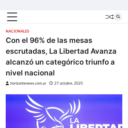
Skip
Inicio
Locales
Nacionales
Interior
Deportes
Política
Tecno
to
content
NACIONALES
Con el 96% de las mesas
escrutadas, La Libertad Avanza
alcanzó un categórico triunfo a
nivel nacional
horizontenews.com.ar
27 octubre, 2025