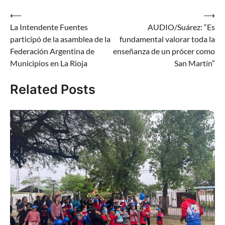
Navegación
⟵
⟶
La Intendente Fuentes
AUDIO/Suárez: “Es
de
participó de la asamblea de la
fundamental valorar toda la
entradas
Federación Argentina de
enseñanza de un prócer como
Municipios en La Rioja
San Martín”
Related Posts