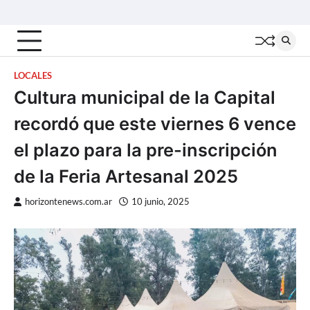
Skip
Inicio
Locales
Nacionales
Interior
Deportes
Política
Tecno
to
content
LOCALES
Cultura municipal de la Capital
recordó que este viernes 6 vence
el plazo para la pre-inscripción
de la Feria Artesanal 2025
horizontenews.com.ar
10 junio, 2025