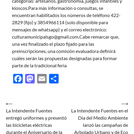
categorías: artesanos, gastronomía, juegos infantiles y
kioscos.Para más información o consultas, se
encuentran habilitados los números de teléfono 422-
2829 (fijo) y 3854966114 (solo disponible para
mensajes de whatsapp) y el correo electrónico:
culturamunicipalsgo@gmail.com.Cabe remarcar que,
una vez finalizado el plazo fijado para las
preinscripciones, una comisión evaluadora definirá
cuáles serán las propuestas designadas para formar
parte de la tradicional feria
Facebook
Mastodon
Email
Share
Navegación
⟵
⟶
La Intendente Fuentes
La Intendente Fuentes en el
de
entregó uniformes y presentó
Día del Medio Ambiente
entradas
las bicicletas eléctricas
lanzó las campañas de
durante el Aniversario de la
Arbolado Urbano y de Eco