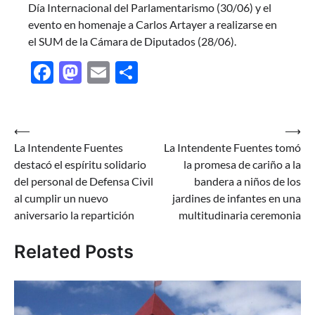
Día Internacional del Parlamentarismo (30/06) y el
evento en homenaje a Carlos Artayer a realizarse en
el SUM de la Cámara de Diputados (28/06).
Facebook
Mastodon
Email
Share
Navegación
⟵
⟶
La Intendente Fuentes
La Intendente Fuentes tomó
de
destacó el espíritu solidario
la promesa de cariño a la
entradas
del personal de Defensa Civil
bandera a niños de los
al cumplir un nuevo
jardines de infantes en una
aniversario la repartición
multitudinaria ceremonia
Related Posts