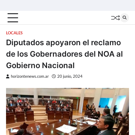
Skip
Inicio
Locales
Nacionales
Interior
Deportes
Política
Tecno
to
content
LOCALES
Diputados apoyaron el reclamo
de los Gobernadores del NOA al
Gobierno Nacional
horizontenews.com.ar
20 junio, 2024