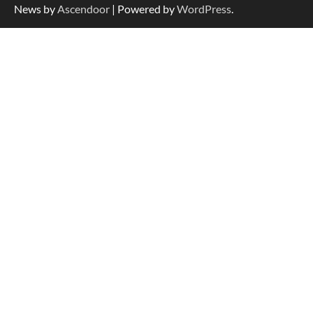
News by
Ascendoor
| Powered by
WordPress
.