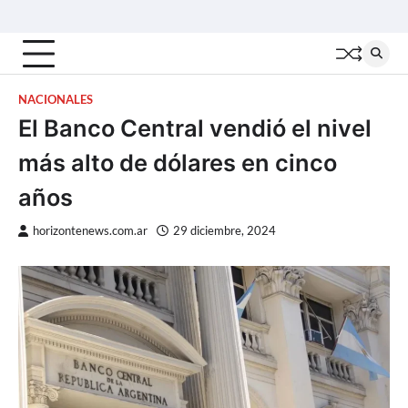
Skip
Inicio
Locales
Nacionales
Interior
Deportes
Política
Tecno
to
content
NACIONALES
El Banco Central vendió el nivel
más alto de dólares en cinco
años
horizontenews.com.ar
29 diciembre, 2024