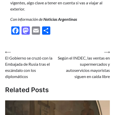
vigentes, algo clave a tener en cuenta si vas a viajar al
exterior.
Con información de
Noticias Argentinas
Facebook
Mastodon
Email
Share
Navegación
⟵
⟶
El Gobierno se cruzó con la
Según el INDEC, las ventas en
de
Embajada de Rusia tras el
supermercados y
entradas
escándalo con los
autoservicios mayoristas
diplomáticos
siguen en caída libre
Related Posts