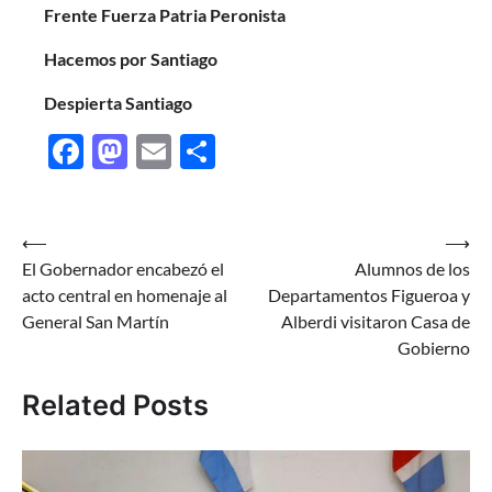
Frente Fuerza Patria Peronista
Hacemos por Santiago
Despierta Santiago
Facebook
Mastodon
Email
Share
Navegación
⟵
⟶
El Gobernador encabezó el
Alumnos de los
de
acto central en homenaje al
Departamentos Figueroa y
entradas
General San Martín
Alberdi visitaron Casa de
Gobierno
Related Posts