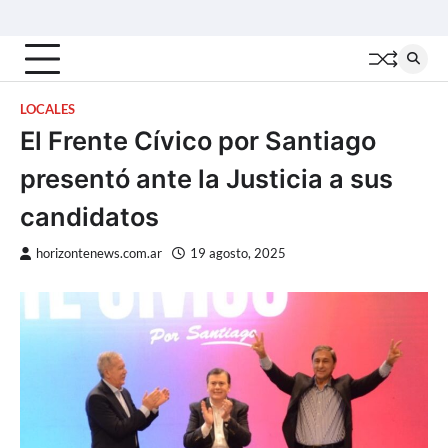
Skip
Inicio
Locales
Nacionales
Interior
Deportes
Política
Tecno
to
content
LOCALES
El Frente Cívico por Santiago
presentó ante la Justicia a sus
candidatos
horizontenews.com.ar
19 agosto, 2025