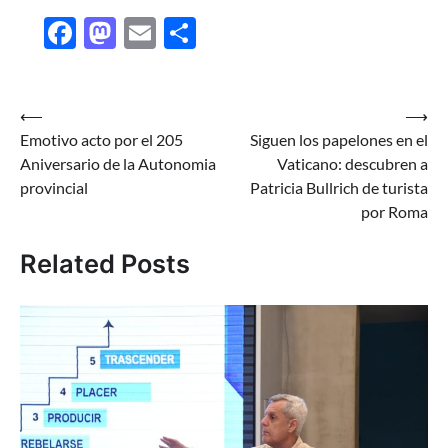
Facebook
Mastodon
Email
Share
Navegación
⟵
⟶
Emotivo acto por el 205
Siguen los papelones en el
de
Aniversario de la Autonomia
Vaticano: descubren a
entradas
provincial
Patricia Bullrich de turista
por Roma
Related Posts