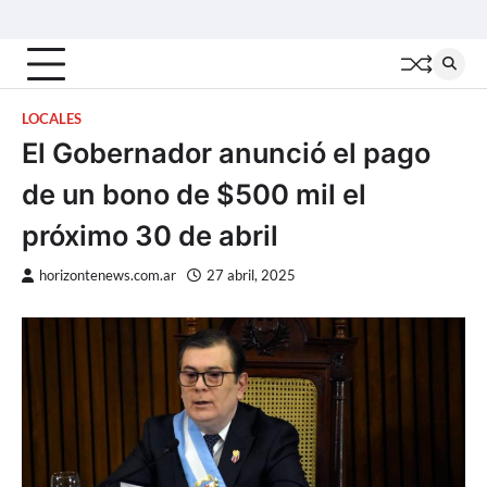
Skip
Inicio
Locales
Nacionales
Interior
Deportes
Política
Tecno
to
content
LOCALES
El Gobernador anunció el pago
de un bono de $500 mil el
próximo 30 de abril
horizontenews.com.ar
27 abril, 2025