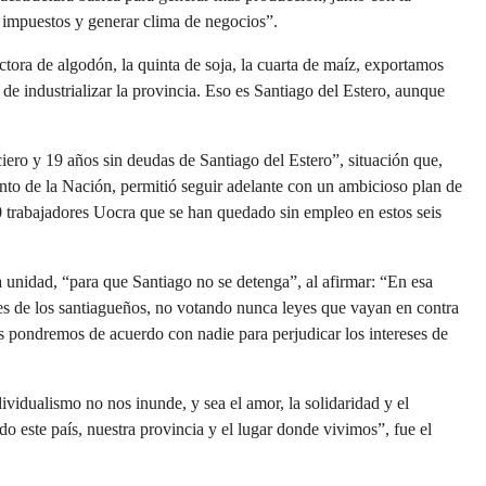
os impuestos y generar clima de negocios”.
tora de algodón, la quinta de soja, la cuarta de maíz, exportamos
e industrializar la provincia. Eso es Santiago del Estero, aunque
ciero y 19 años sin deudas de Santiago del Estero”, situación que,
ento de la Nación, permitió seguir adelante con un ambicioso plan de
0 trabajadores Uocra que se han quedado sin empleo en estos seis
a unidad, “para que Santiago no se detenga”, al afirmar: “En esa
ses de los santiagueños, no votando nunca leyes que vayan en contra
os pondremos de acuerdo con nadie para perjudicar los intereses de
vidualismo no nos inunde, y sea el amor, la solidaridad y el
 este país, nuestra provincia y el lugar donde vivimos”, fue el