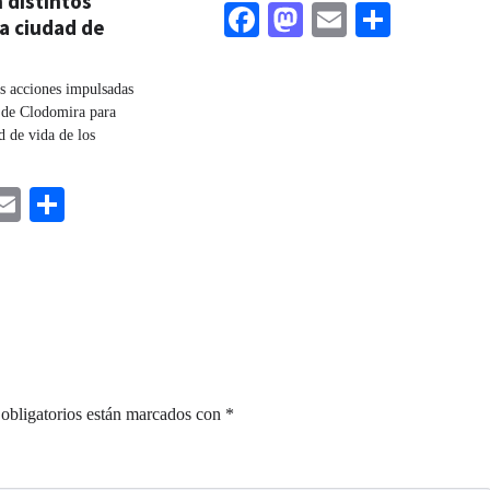
 distintos
Facebook
Mastodon
Email
Share
a ciudad de
s acciones impulsadas
 de Clodomira para
d de vida de los
ebook
astodon
Email
Share
obligatorios están marcados con
*