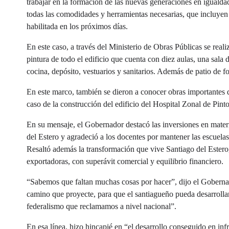
trabajar en la formación de las nuevas generaciones en igualda
todas las comodidades y herramientas necesarias, que incluyen 
habilitada en los próximos días.
En este caso, a través del Ministerio de Obras Públicas se reali
pintura de todo el edificio que cuenta con diez aulas, una sala d
cocina, depósito, vestuarios y sanitarios. Además de patio de f
En este marco, también se dieron a conocer obras importantes q
caso de la construcción del edificio del Hospital Zonal de Pint
En su mensaje, el Gobernador destacó las inversiones en materi
del Estero y agradeció a los docentes por mantener las escuelas
Resaltó además la transformación que vive Santiago del Estero,
exportadoras, con superávit comercial y equilibrio financiero.
“Sabemos que faltan muchas cosas por hacer”, dijo el Gobern
camino que proyecte, para que el santiagueño pueda desarrollar
federalismo que reclamamos a nivel nacional”.
En esa línea, hizo hincapié en “el desarrollo conseguido en inf