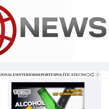
Inicio
Locales
Nacionales
Interior
Deportes
Política
Tecno
IONALES
INTERIOR
DEPORTES
POLÍTICA
TECNO