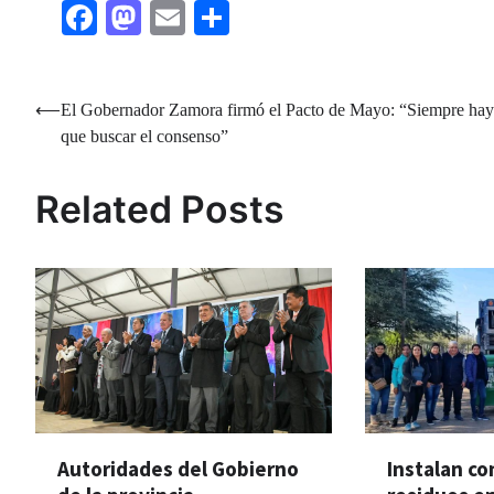
Facebook
Mastodon
Email
Share
Navegación
⟵
El Gobernador Zamora firmó el Pacto de Mayo: “Siempre hay
que buscar el consenso”
de
entradas
Related Posts
Autoridades del Gobierno
Instalan c