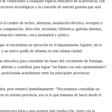
d de condiciones a cualquier espacio educativo de la provincia, con
recursos tecnológicos y la conexión de internet gratuita que será
zó el cambio de techos, aberturas, instalación eléctrica, revoques y
e computación, dirección, secretaría, biblioteca, galerías internas,
ormación cubierto, cerca perimetral y pórtico.
ue se encuentran en ejecución en el departamento Aguirre, tal es
o y un nuevo jardín de infantes en esta misma ciudad.
a educativa para consolidar las bases del crecimiento de Santiago
 abiertas y contribuir para lograr “un futuro con más oportunidades”.
 posicionada actualmente entre las principales provincias
ador, pero remarcó inmediatamente: “Necesitamos consolidar un
se en nuestra provincia, eso es lo que tratamos de hacer desde el
raestructura básica para generar más producción, junto con la