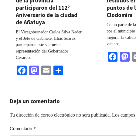
de la provincia
residuos en
participaron del 112º
puntos de l
Aniversario de la ciudad
Clodomira
de Añatuya
Como parte de la
por el municipio
El Vicegobernador Carlos Silva Neder,
mejorar la calida
y el Jefe de Gabinete, Elías Suárez,
vecinos,…
participaron este viernes en
representación del Gobernador
Fac
M
Gerardo…
Facebook
Mastodon
Email
Share
Deja un comentario
Tu dirección de correo electrónico no será publicada.
Los campos 
Comentario
*