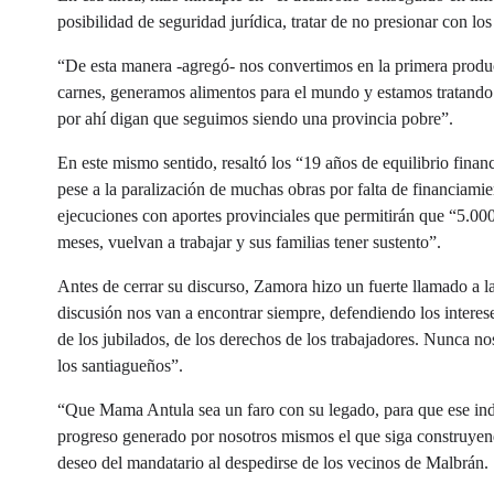
posibilidad de seguridad jurídica, tratar de no presionar con l
“De esta manera -agregó- nos convertimos en la primera produc
carnes, generamos alimentos para el mundo y estamos tratando d
por ahí digan que seguimos siendo una provincia pobre”.
En este mismo sentido, resaltó los “19 años de equilibrio finan
pese a la paralización de muchas obras por falta de financiami
ejecuciones con aportes provinciales que permitirán que “5.00
meses, vuelvan a trabajar y sus familias tener sustento”.
Antes de cerrar su discurso, Zamora hizo un fuerte llamado a l
discusión nos van a encontrar siempre, defendiendo los intere
de los jubilados, de los derechos de los trabajadores. Nunca n
los santiagueños”.
“Que Mama Antula sea un faro con su legado, para que ese indi
progreso generado por nosotros mismos el que siga construyendo
deseo del mandatario al despedirse de los vecinos de Malbrán.