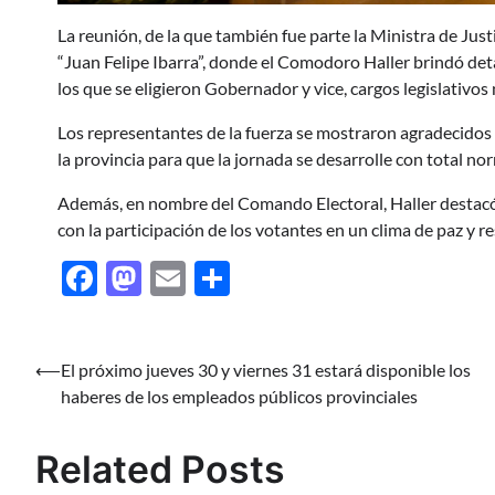
La reunión, de la que también fue parte la Ministra de Justi
“Juan Felipe Ibarra”, donde el Comodoro Haller brindó deta
los que se eligieron Gobernador y vice, cargos legislativos
Los representantes de la fuerza se mostraron agradecidos
la provincia para que la jornada se desarrolle con total no
Además, en nombre del Comando Electoral, Haller destacó e
con la participación de los votantes en un clima de paz y r
Facebook
Mastodon
Email
Share
⟵
El próximo jueves 30 y viernes 31 estará disponible los
Navegación
haberes de los empleados públicos provinciales
de
entradas
Related Posts