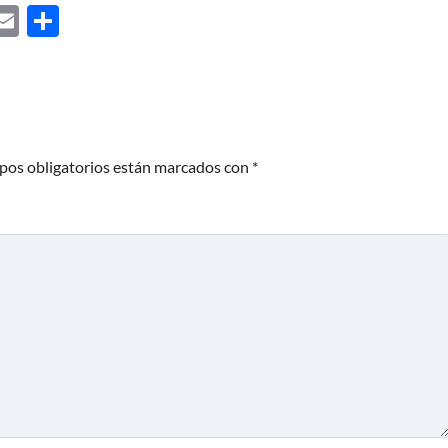
ebook
astodon
Email
Share
pos obligatorios están marcados con
*