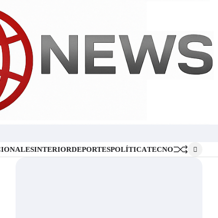
Inicio
Locales
Nacionales
Interior
Deportes
Política
Tecno
IONALES
INTERIOR
DEPORTES
POLÍTICA
TECNO