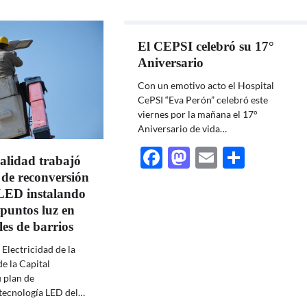
El CEPSI celebró su 17°
Aniversario
Con un emotivo acto el Hospital
CePSI “Eva Perón” celebró este
viernes por la mañana el 17°
Aniversario de vida…
Facebook
Mastodon
Email
Share
alidad trabajó
 de reconversión
 LED instalando
puntos luz en
lles de barrios
 Electricidad de la
e la Capital
 plan de
 tecnología LED del…