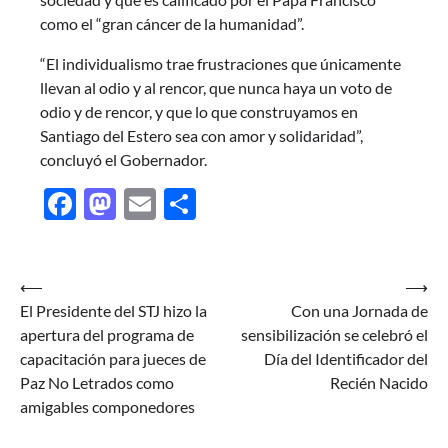
como el “gran cáncer de la humanidad”.
“El individualismo trae frustraciones que únicamente
llevan al odio y al rencor, que nunca haya un voto de
odio y de rencor, y que lo que construyamos en
Santiago del Estero sea con amor y solidaridad”,
concluyó el Gobernador.
Facebook
Mastodon
Email
Share
Navegación
⟵
⟶
El Presidente del STJ hizo la
Con una Jornada de
de
apertura del programa de
sensibilización se celebró el
entradas
capacitación para jueces de
Día del Identificador del
Paz No Letrados como
Recién Nacido
amigables componedores