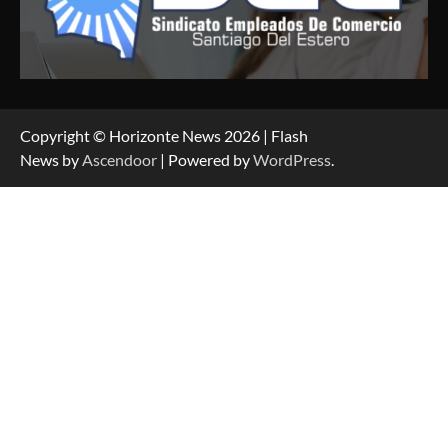
Copyright © Horizonte News 2026 | Flash
News by
Ascendoor
| Powered by
WordPress
.