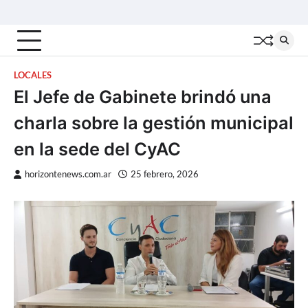
Skip
Inicio
Locales
Nacionales
Interior
Deportes
Política
Tecno
to
content
LOCALES
El Jefe de Gabinete brindó una
charla sobre la gestión municipal
en la sede del CyAC
horizontenews.com.ar
25 febrero, 2026