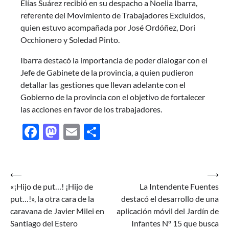
Elías Suárez recibió en su despacho a Noelia Ibarra,
referente del Movimiento de Trabajadores Excluidos,
quien estuvo acompañada por José Ordóñez, Dori
Occhionero y Soledad Pinto.
Ibarra destacó la importancia de poder dialogar con el
Jefe de Gabinete de la provincia, a quien pudieron
detallar las gestiones que llevan adelante con el
Gobierno de la provincia con el objetivo de fortalecer
las acciones en favor de los trabajadores.
Facebook
Mastodon
Email
Share
Navegación
⟵
⟶
«¡Hijo de put…! ¡Hijo de
La Intendente Fuentes
de
put…!», la otra cara de la
destacó el desarrollo de una
entradas
caravana de Javier Milei en
aplicación móvil del Jardín de
Santiago del Estero
Infantes Nº 15 que busca