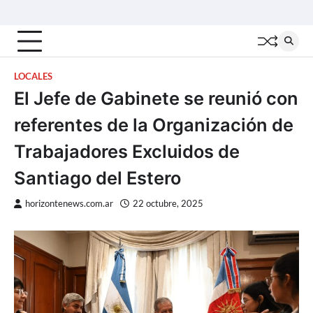
Skip
Inicio
Locales
Nacionales
Interior
Deportes
Política
Tecno
to
content
LOCALES
El Jefe de Gabinete se reunió con
referentes de la Organización de
Trabajadores Excluidos de
Santiago del Estero
horizontenews.com.ar
22 octubre, 2025