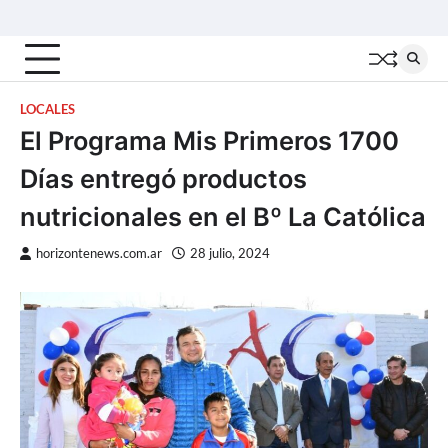
Skip
Inicio
Locales
Nacionales
Interior
Deportes
Política
Tecno
to
content
LOCALES
El Programa Mis Primeros 1700
Días entregó productos
nutricionales en el Bº La Católica
horizontenews.com.ar
28 julio, 2024