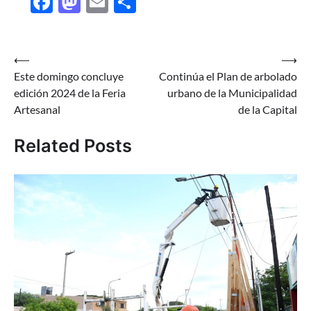
Facebook
Mastodon
Email
Share
Navegación
⟵
⟶
Este domingo concluye
Continúa el Plan de arbolado
de
edición 2024 de la Feria
urbano de la Municipalidad
entradas
Artesanal
de la Capital
Related Posts