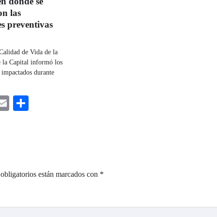
en donde se
on las
s preventivas
a
Calidad de Vida de la
 la Capital informó los
n impactados durante
ebook
astodon
Email
Share
obligatorios están marcados con
*