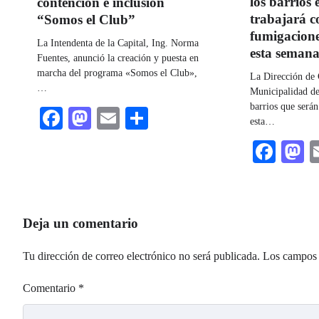
los barrios 
contención e inclusión
trabajará c
“Somos el Club”
fumigacione
La Intendenta de la Capital, Ing. Norma
esta seman
Fuentes, anunció la creación y puesta en
marcha del programa «Somos el Club»,
La Dirección de 
…
Municipalidad de
barrios que será
Facebook
Mastodon
Email
Share
esta…
Fac
M
Deja un comentario
Tu dirección de correo electrónico no será publicada.
Los campos 
Comentario
*