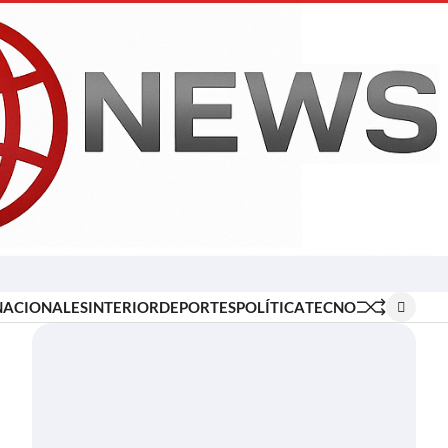
Inicio
Locales
Nacionales
Interior
Deportes
Política
Tecno
NACIONALES
INTERIOR
DEPORTES
POLÍTICA
TECNO