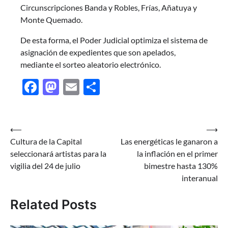
Circunscripciones Banda y Robles, Frías, Añatuya y
Monte Quemado.
De esta forma, el Poder Judicial optimiza el sistema de
asignación de expedientes que son apelados,
mediante el sorteo aleatorio electrónico.
Facebook
Mastodon
Email
Share
Navegación
⟵
⟶
Cultura de la Capital
Las energéticas le ganaron a
de
seleccionará artistas para la
la inflación en el primer
entradas
vigilia del 24 de julio
bimestre hasta 130%
interanual
Related Posts