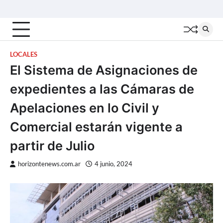
Skip
Inicio
Locales
Nacionales
Interior
Deportes
Política
Tecno
to
content
LOCALES
El Sistema de Asignaciones de
expedientes a las Cámaras de
Apelaciones en lo Civil y
Comercial estarán vigente a
partir de Julio
horizontenews.com.ar
4 junio, 2024