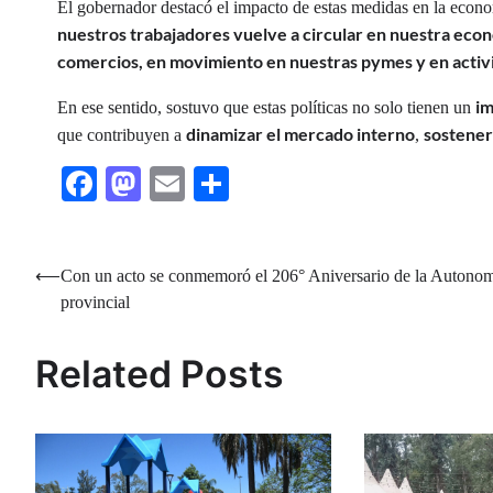
El gobernador destacó el impacto de estas medidas en la econo
nuestros trabajadores vuelve a circular en nuestra eco
comercios, en movimiento en nuestras pymes y en acti
im
En ese sentido, sostuvo que estas políticas no solo tienen un
dinamizar el mercado interno
sostener
que contribuyen a
,
Facebook
Mastodon
Email
Share
Navegación
⟵
Con un acto se conmemoró el 206° Aniversario de la Autono
provincial
de
entradas
Related Posts