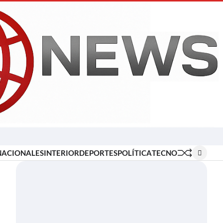
Inicio
Locales
Nacionales
Interior
Deportes
Política
Tecno
NACIONALES
INTERIOR
DEPORTES
POLÍTICA
TECNO