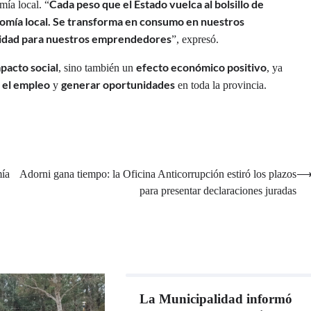
Cada peso que el Estado vuelca al bolsillo de
mía local. “
nomía local. Se transforma en consumo en nuestros
vidad para nuestros emprendedores
”, expresó.
pacto social
efecto económico positivo
, sino también un
, ya
 el empleo
generar oportunidades
y
en toda la provincia.
mía
Adorni gana tiempo: la Oficina Anticorrupción estiró los plazos
para presentar declaraciones juradas
La Municipalidad informó