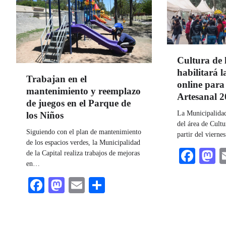
Cultura de 
habilitará l
Trabajan en el
online para 
mantenimiento y reemplazo
Artesanal 
de juegos en el Parque de
La Municipalidad 
los Niños
del área de Cult
Siguiendo con el plan de mantenimiento
partir del viern
de los espacios verdes, la Municipalidad
Fac
M
de la Capital realiza trabajos de mejoras
en…
Facebook
Mastodon
Email
Share