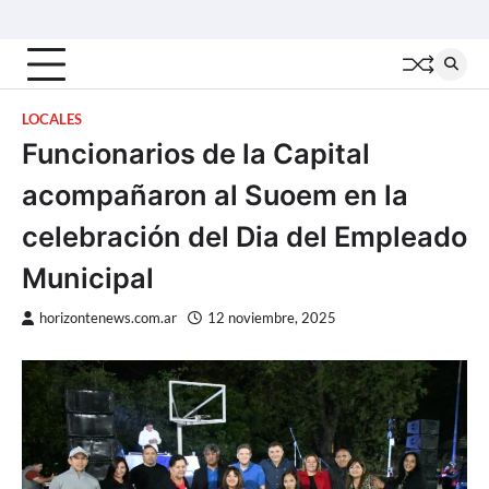
Skip
Inicio
Locales
Nacionales
Interior
Deportes
Política
Tecno
to
content
LOCALES
Funcionarios de la Capital
acompañaron al Suoem en la
celebración del Dia del Empleado
Municipal
horizontenews.com.ar
12 noviembre, 2025