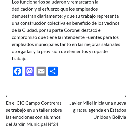
Los funcionarios saludaron y remarcaron la
dedicación y el esfuerzo que los empleados
demuestran diariamente; y que su trabajo representa
una construcción colectiva en beneficio de los vecinos
de la Ciudad, por su parte Coronel destacó el
compromiso que tiene la intendente Fuentes para los
empleados municipales tanto en las mejoras salariales
otorgadas y la provisión de elementos y ropa de
trabajo.
Facebook
Mastodon
Email
Share
Navegación
⟵
⟶
En el CIC Campo Contreras
Javier Milei inicia una nueva
de
se trabajó en un taller sobre
gira: su agenda en Estados
entradas
las emociones con alumnos
Unidos y Bolivia
del Jardín Municipal N°24