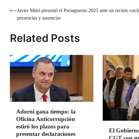
Navegación
⟵
Javier Milei presentó el Presupuesto 2025 ante un recinto vací
presencias y ausencias
de
entradas
Related Posts
Adorni gana tiempo: la
Oficina Anticorrupción
estiró los plazos para
El Gobierno
presentar declaraciones
CGT con nu