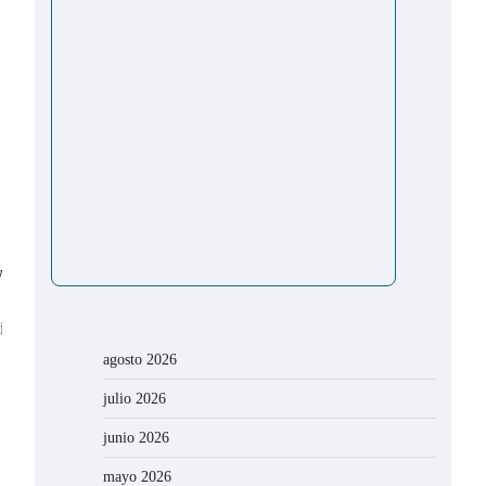
W50X3N1bnNldCI6eyJidWNrZXQiOnRydWUsInZlcnNpb24iOm51bGx
rsion=2615f7e52b7e0%3A1702314776716&width=550px
agosto 2026
julio 2026
junio 2026
mayo 2026