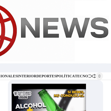
Inicio
Locales
Nacionales
Interior
Deportes
Política
Tecno
IONALES
INTERIOR
DEPORTES
POLÍTICA
TECNO