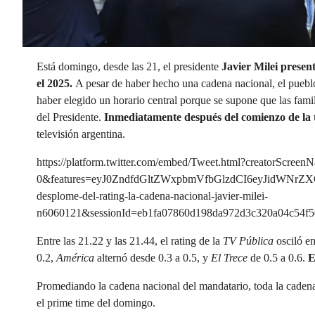
Está domingo, desde las 21, el presidente
Javier Milei presen
el 2025.
A pesar de haber hecho una cadena nacional, el puebl
haber elegido un horario central porque se supone que las famil
del Presidente.
Inmediatamente después del comienzo de la t
televisión argentina.
https://platform.twitter.com/embed/Tweet.html?creatorScre
0&features=eyJ0ZndfdGltZWxpbmVfbGlzdCI6eyJidWNr
desplome-del-rating-la-cadena-nacional-javier-milei-
n6060121&sessionId=eb1fa07860d198da972d3c320a04c54f
Entre las 21.22 y las 21.44, el rating de la
TV Pública
osciló en
0.2,
América
alternó desde 0.3 a 0.5, y
El Trece
de 0.5 a 0.6.
E
Promediando la cadena nacional del mandatario, toda la cadena
el prime time del domingo.