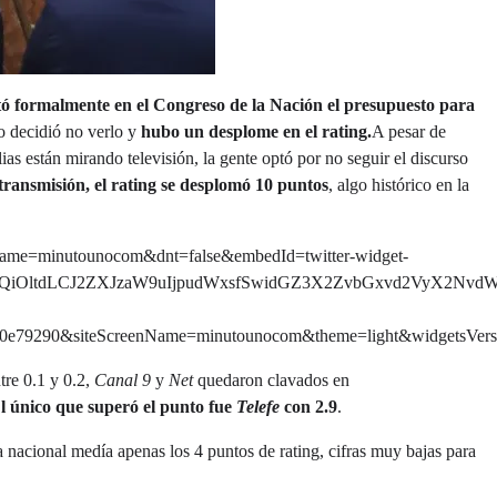
tó formalmente en el Congreso de la Nación el presupuesto para
o decidió no verlo y
hubo un desplome en el rating.
A pesar de
ias están mirando televisión, la gente optó por no seguir el discurso
ransmisión, el rating se desplomó 10 puntos
, algo histórico en la
enName=minutounocom&dnt=false&embedId=twitter-widget-
ZXQiOltdLCJ2ZXJzaW9uIjpudWxsfSwidGZ3X2ZvbGxvd2VyX2Nvd
50e79290&siteScreenName=minutounocom&theme=light&widgetsVe
tre 0.1 y 0.2,
Canal 9
y
Net
quedaron clavados en
l único que superó el punto fue
Telefe
con 2.9
.
 nacional medía apenas los 4 puntos de rating, cifras muy bajas para