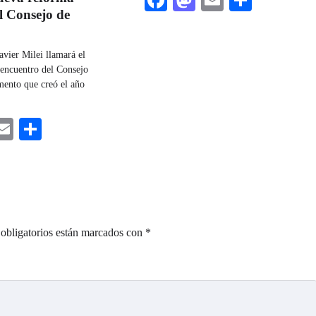
Facebook
Mastodon
Email
Share
el Consejo de
avier Milei llamará el
 encuentro del Consejo
mento que creó el año
ebook
astodon
Email
Share
obligatorios están marcados con
*