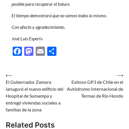
posible para recuperar el futuro.
El tiempo demostrará que no somos todos lo mismo.
Con afecto y agradecimiento,
José Luis Espert».
Facebook
Mastodon
Email
Share
Navegación
⟵
⟶
El Gobernador Zamora
Exitoso GP3 de Chile en el
de
ianuguró el nuevo edificio del
Autódromo Internacional de
entradas
Hospital de Sumampa y
Termas de Río Hondo
entregó viviendas sociales a
familias de la zona
Related Posts