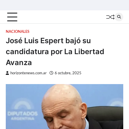
Skip
Inicio
Locales
Nacionales
Interior
Deportes
Política
Tecno
to
content
NACIONALES
José Luis Espert bajó su
candidatura por La Libertad
Avanza
horizontenews.com.ar
6 octubre, 2025