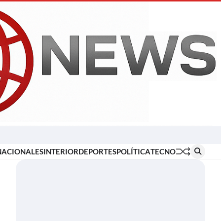
Inicio
Locales
Nacionales
Interior
Deportes
Política
Tecno
NACIONALES
INTERIOR
DEPORTES
POLÍTICA
TECNO