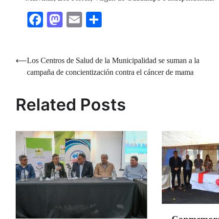
Facebook
Mastodon
Email
Share
Navegación
⟵
Los Centros de Salud de la Municipalidad se suman a la
campaña de concientización contra el cáncer de mama
de
entradas
Related Posts