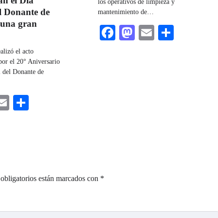
n el Día
los operativos de limpieza y
l Donante de
mantenimiento de…
 una gran
Facebook
Mastodon
Email
Share
alizó el acto
or el 20° Aniversario
 del Donante de
ebook
astodon
Email
Share
obligatorios están marcados con
*