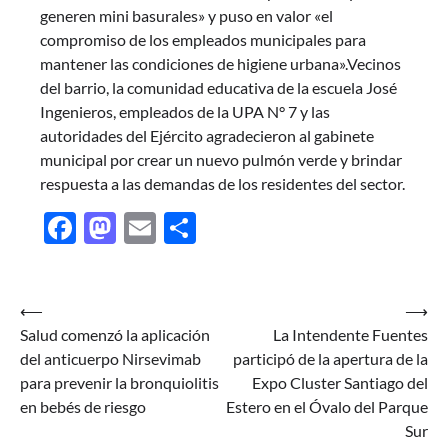
generen mini basurales» y puso en valor «el
compromiso de los empleados municipales para
mantener las condiciones de higiene urbana».Vecinos
del barrio, la comunidad educativa de la escuela José
Ingenieros, empleados de la UPA N° 7 y las
autoridades del Ejército agradecieron al gabinete
municipal por crear un nuevo pulmón verde y brindar
respuesta a las demandas de los residentes del sector.
Facebook
Mastodon
Email
Share
Navegación
⟵
⟶
Salud comenzó la aplicación
La Intendente Fuentes
de
del anticuerpo Nirsevimab
participó de la apertura de la
entradas
para prevenir la bronquiolitis
Expo Cluster Santiago del
en bebés de riesgo
Estero en el Óvalo del Parque
Sur