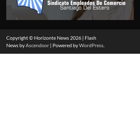
Copyright © Horizonte News 2026 | Flash
News by
Ascendoor
| Powered by
WordPress
.