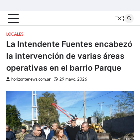
Skip
Inicio
Locales
Nacionales
Interior
Deportes
Política
Tecno
to
content
LOCALES
La Intendente Fuentes encabezó
la intervención de varias áreas
operativas en el barrio Parque
horizontenews.com.ar
29 mayo, 2026