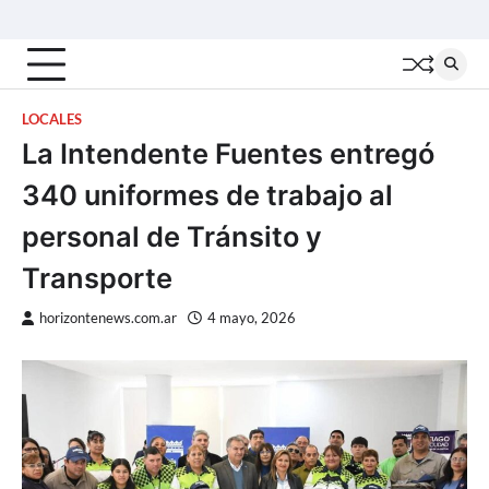
Skip
Inicio
Locales
Nacionales
Interior
Deportes
Política
Tecno
to
content
LOCALES
La Intendente Fuentes entregó
340 uniformes de trabajo al
personal de Tránsito y
Transporte
horizontenews.com.ar
4 mayo, 2026