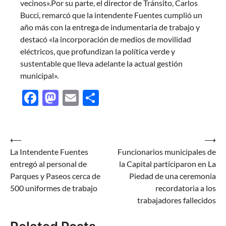
vecinos».Por su parte, el director de Tránsito, Carlos
Bucci, remarcó que la intendente Fuentes cumplió un
año más con la entrega de indumentaria de trabajo y
destacó «la incorporación de medios de movilidad
eléctricos, que profundizan la política verde y
sustentable que lleva adelante la actual gestión
municipal».
Facebook
Mastodon
Email
Share
Navegación
⟵
⟶
La Intendente Fuentes
Funcionarios municipales de
de
entregó al personal de
la Capital participaron en La
entradas
Parques y Paseos cerca de
Piedad de una ceremonia
500 uniformes de trabajo
recordatoria a los
trabajadores fallecidos