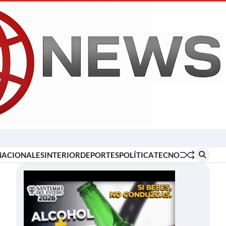
Inicio
Locales
Nacionales
Interior
Deportes
Política
Tecno
NACIONALES
INTERIOR
DEPORTES
POLÍTICA
TECNO