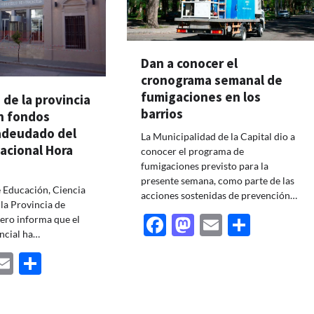
Dan a conocer el
cronograma semanal de
fumigaciones en los
 de la provincia
barrios
n fondos
 adeudado del
La Municipalidad de la Capital dio a
acional Hora
conocer el programa de
fumigaciones previsto para la
presente semana, como parte de las
e Educación, Ciencia
acciones sostenidas de prevención…
 la Provincia de
Facebook
Mastodon
Email
Share
tero informa que el
ncial ha…
ebook
astodon
Email
Share