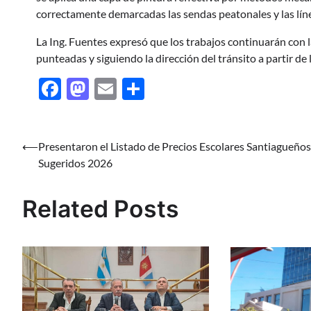
correctamente demarcadas las sendas peatonales y las líne
La Ing. Fuentes expresó que los trabajos continuarán con la
punteadas y siguiendo la dirección del tránsito a partir de
Facebook
Mastodon
Email
Share
Navegación
⟵
Presentaron el Listado de Precios Escolares Santiagueños
Sugeridos 2026
de
entradas
Related Posts