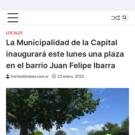
Skip
Inicio
Locales
Nacionales
Interior
Deportes
Política
Tecno
to
content
LOCALES
La Municipalidad de la Capital
inaugurará este lunes una plaza
en el barrio Juan Felipe Ibarra
horizontenews.com.ar
13 enero, 2025