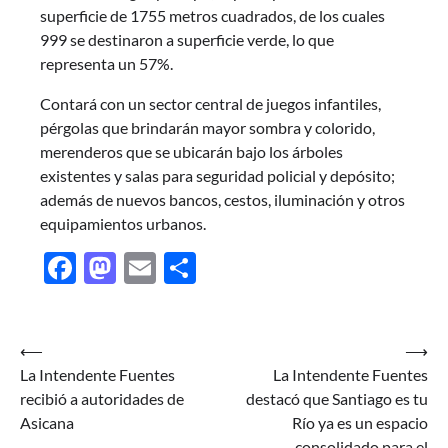
superficie de 1755 metros cuadrados, de los cuales
999 se destinaron a superficie verde, lo que
representa un 57%.
Contará con un sector central de juegos infantiles,
pérgolas que brindarán mayor sombra y colorido,
merenderos que se ubicarán bajo los árboles
existentes y salas para seguridad policial y depósito;
además de nuevos bancos, cestos, iluminación y otros
equipamientos urbanos.
Facebook
Mastodon
Email
Share
Navegación
⟵
⟶
La Intendente Fuentes
La Intendente Fuentes
de
recibió a autoridades de
destacó que Santiago es tu
entradas
Asicana
Río ya es un espacio
consolidado para el