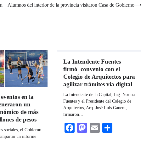
en
Alumnos del interior de la provincia visitaron Casa de Gobierno
La Intendente Fuentes
firmó convenio con el
Colegio de Arquitectos para
agilizar trámites via digital
La Intendente de la Capital, Ing. Norma
 eventos en la
Fuentes y el Presidente del Colegio de
eneraron un
Arquitectos, Arq. José Luis Ganem;
onómico de más
firmaron…
llones de pesos
Facebook
Mastodon
Email
Share
s sociales, el Gobierno
compartió un informe