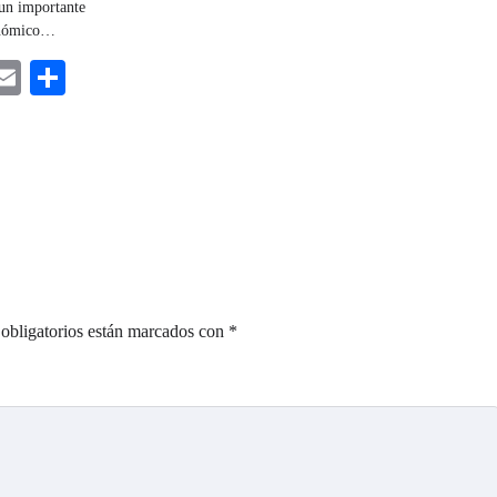
 un importante
onómico…
ebook
astodon
Email
Share
obligatorios están marcados con
*