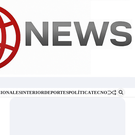
Inicio
Locales
Nacionales
Interior
Deportes
Política
Tecno
IONALES
INTERIOR
DEPORTES
POLÍTICA
TECNO