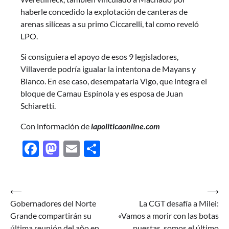
haberle concedido la explotación de canteras de
arenas silíceas a su primo Ciccarelli, tal como reveló
LPO.
Si consiguiera el apoyo de esos 9 legisladores,
Villaverde podría igualar la intentona de Mayans y
Blanco. En ese caso, desempataría Vigo, que integra el
bloque de Camau Espínola y es esposa de Juan
Schiaretti.
Con información de
lapoliticaonline.com
Facebook
Mastodon
Email
Share
Navegación
⟵
⟶
Gobernadores del Norte
La CGT desafía a Milei:
de
Grande compartirán su
«Vamos a morir con las botas
entradas
última reunión del año en
puestas, somos el último