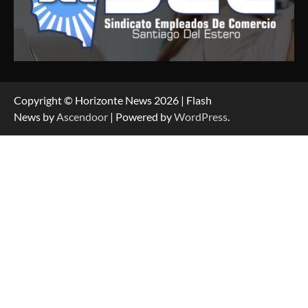
Copyright © Horizonte News 2026 | Flash
News by
Ascendoor
| Powered by
WordPress
.