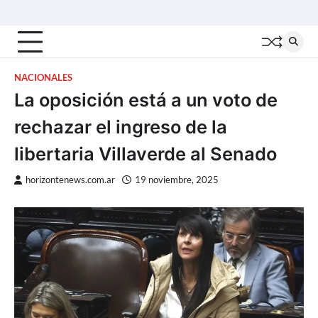
Skip
Inicio
Locales
Nacionales
Interior
Deportes
Política
Tecno
to
content
NACIONALES
La oposición está a un voto de
rechazar el ingreso de la
libertaria Villaverde al Senado
horizontenews.com.ar
19 noviembre, 2025