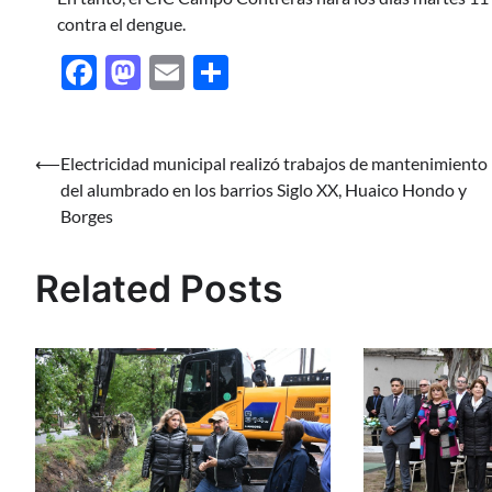
contra el dengue.
Facebook
Mastodon
Email
Share
⟵
Electricidad municipal realizó trabajos de mantenimiento
Navegación
del alumbrado en los barrios Siglo XX, Huaico Hondo y
de
Borges
entradas
Related Posts