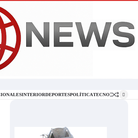
Inicio
Locales
Nacionales
Interior
Deportes
Política
Tecno
IONALES
INTERIOR
DEPORTES
POLÍTICA
TECNO