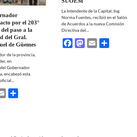
SUOEM
La Intendente de la Capital, Ing.
ernador
Norma Fuentes, recibió en el Salón
acto por el 203°
de Acuerdos a la nueva Comisión
 del paso a la
Directiva del…
d del Gral.
Facebook
Mastodon
Email
Share
uel de Güemes
or de la provincia,
der, en
 del Gobernador
, encabezó esta
oficial…
ebook
astodon
Email
Share