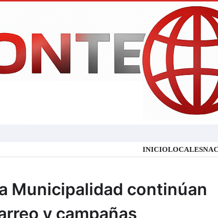
INICIO
LOCALES
NAC
la Municipalidad continúan
arreo y campañas