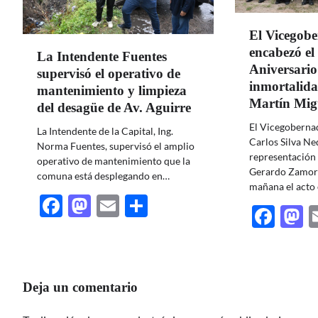
El Vicegob
encabezó el 
La Intendente Fuentes
Aniversario
supervisó el operativo de
inmortalida
mantenimiento y limpieza
Martín Mig
del desagüe de Av. Aguirre
El Vicegobernad
La Intendente de la Capital, Ing.
Carlos Silva Ne
Norma Fuentes, supervisó el amplio
representación
operativo de mantenimiento que la
Gerardo Zamora
comuna está desplegando en…
mañana el acto 
Facebook
Mastodon
Email
Share
Fac
M
Deja un comentario