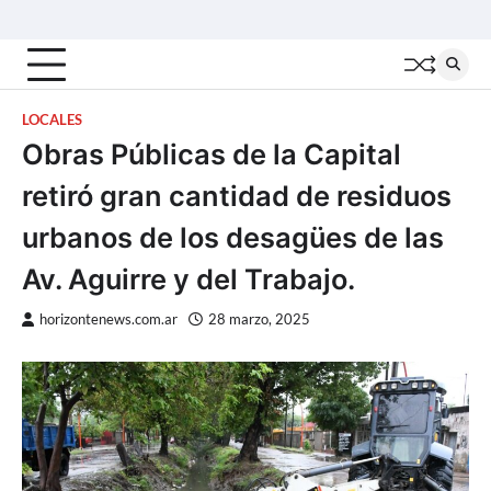
Skip
Inicio
Locales
Nacionales
Interior
Deportes
Política
Tecno
to
content
LOCALES
Obras Públicas de la Capital
retiró gran cantidad de residuos
urbanos de los desagües de las
Av. Aguirre y del Trabajo.
horizontenews.com.ar
28 marzo, 2025