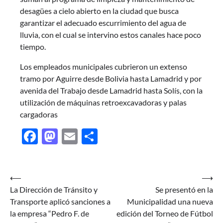
desagües a cielo abierto en la ciudad que busca
garantizar el adecuado escurrimiento del agua de
lluvia, con el cual se intervino estos canales hace poco
tiempo.
Los empleados municipales cubrieron un extenso
tramo por Aguirre desde Bolivia hasta Lamadrid y por
avenida del Trabajo desde Lamadrid hasta Solís, con la
utilización de máquinas retroexcavadoras y palas
cargadoras
Facebook
Mastodon
Email
Share
Navegación
⟵
⟶
La Dirección de Tránsito y
Se presentó en la
de
Transporte aplicó sanciones a
Municipalidad una nueva
entradas
la empresa “Pedro F. de
edición del Torneo de Fútbol