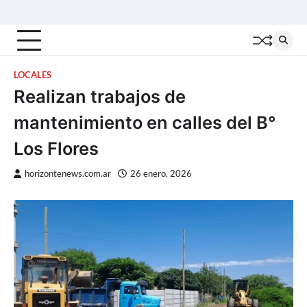
Skip
Inicio
Locales
Nacionales
Interior
Deportes
Política
Tecno
to
content
LOCALES
Realizan trabajos de
mantenimiento en calles del B°
Los Flores
horizontenews.com.ar
26 enero, 2026