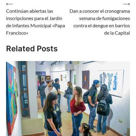
Navegación
⟵
⟶
Continúan abiertas las
Dan a conocer el cronograma
de
inscripciones para el Jardín
semana de fumigaciones
entradas
de Infantes Municipal «Papa
contra el dengue en barrios
Francisco»
de la Capital
Related Posts