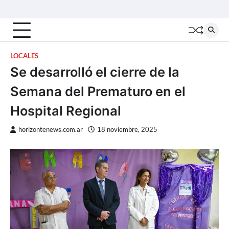
Skip
Inicio
Locales
Nacionales
Interior
Deportes
Política
Tecno
to
content
LOCALES
Se desarrolló el cierre de la
Semana del Prematuro en el
Hospital Regional
horizontenews.com.ar
18 noviembre, 2025