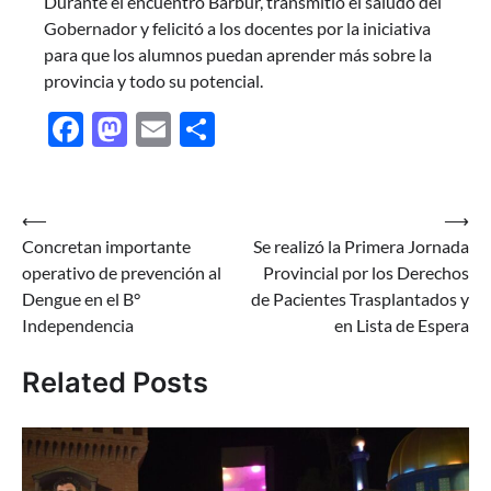
Durante el encuentro Barbur, transmitió el saludo del
Gobernador y felicitó a los docentes por la iniciativa
para que los alumnos puedan aprender más sobre la
provincia y todo su potencial.
Facebook
Mastodon
Email
Share
Navegación
⟵
⟶
Concretan importante
Se realizó la Primera Jornada
de
operativo de prevención al
Provincial por los Derechos
entradas
Dengue en el B°
de Pacientes Trasplantados y
Independencia
en Lista de Espera
Related Posts