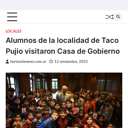
Skip
Inicio
Locales
Nacionales
Interior
Deportes
Política
Tecno
to
content
LOCALES
Alumnos de la localidad de Taco
Pujio visitaron Casa de Gobierno
horizontenews.com.ar
12 noviembre, 2025