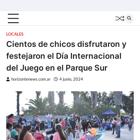
Skip
Inicio
Locales
Nacionales
Interior
Deportes
Política
Tecno
to
content
LOCALES
Cientos de chicos disfrutaron y
festejaron el Día Internacional
del Juego en el Parque Sur
horizontenews.com.ar
4 junio, 2024