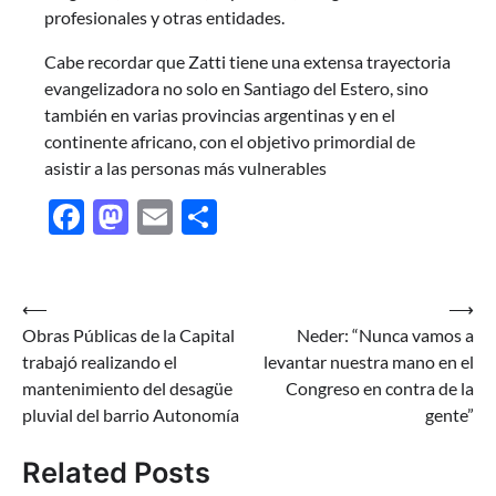
profesionales y otras entidades.
Cabe recordar que Zatti tiene una extensa trayectoria
evangelizadora no solo en Santiago del Estero, sino
también en varias provincias argentinas y en el
continente africano, con el objetivo primordial de
asistir a las personas más vulnerables
Facebook
Mastodon
Email
Share
Navegación
⟵
⟶
Obras Públicas de la Capital
Neder: “Nunca vamos a
de
trabajó realizando el
levantar nuestra mano en el
entradas
mantenimiento del desagüe
Congreso en contra de la
pluvial del barrio Autonomía
gente”
Related Posts