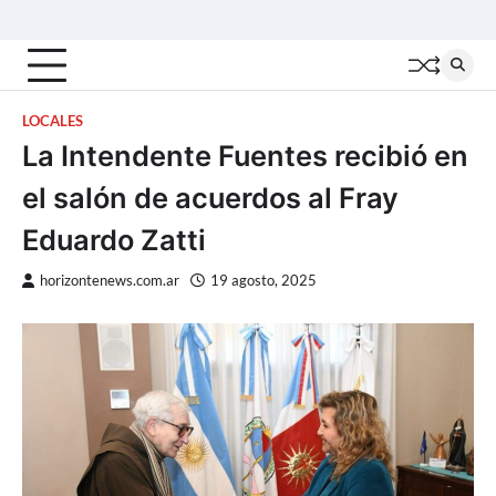
Skip
Inicio
Locales
Nacionales
Interior
Deportes
Política
Tecno
to
content
LOCALES
La Intendente Fuentes recibió en
el salón de acuerdos al Fray
Eduardo Zatti
horizontenews.com.ar
19 agosto, 2025