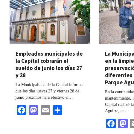
Empleados municipales de
La Municipa
la Capital cobrarán el
en la limpi
sueldo de junio los días 27
preservaci
y 28
diferentes 
Parque Agu
La Municipalidad de la Capital informa
que los días jueves 27 y viernes 28 de
En la continuidad
junio próximos hará efectivo el…
mantenimiento, l
Capital realizó l
Facebook
Mastodon
Email
Share
Aguirre, en…
Fac
M