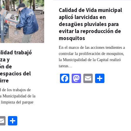
Calidad de Vida municipal
aplicó larvicidas en
desagües pluviales para
evitar la reproducción de
mosquitos
En el marco de las acciones tendientes a
lidad trabajó
controlar la proliferación de mosquitos,
eza y
la Municipalidad de la Capital realizó
ón de
tareas…
espacios del
Facebook
Mastodon
Email
Share
irre
 de los trabajos de
a Municipalidad de la
a limpieza del parque
ebook
astodon
Email
Share