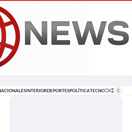
Inicio
Locales
Nacionales
Interior
Deportes
Política
Tecno
NACIONALES
INTERIOR
DEPORTES
POLÍTICA
TECNO