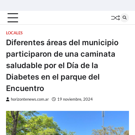
Skip
Inicio
Locales
Nacionales
Interior
Deportes
Política
Tecno
to
content
LOCALES
Diferentes áreas del municipio
participaron de una caminata
saludable por el Día de la
Diabetes en el parque del
Encuentro
horizontenews.com.ar
19 noviembre, 2024