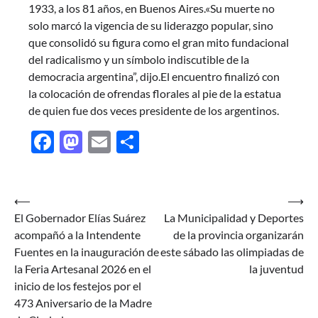
1933, a los 81 años, en Buenos Aires.«Su muerte no
solo marcó la vigencia de su liderazgo popular, sino
que consolidó su figura como el gran mito fundacional
del radicalismo y un símbolo indiscutible de la
democracia argentina”, dijo.El encuentro finalizó con
la colocación de ofrendas florales al pie de la estatua
de quien fue dos veces presidente de los argentinos.
Facebook
Mastodon
Email
Share
Navegación
⟵
⟶
El Gobernador Elías Suárez
La Municipalidad y Deportes
de
acompañó a la Intendente
de la provincia organizarán
entradas
Fuentes en la inauguración de
este sábado las olimpiadas de
la Feria Artesanal 2026 en el
la juventud
inicio de los festejos por el
473 Aniversario de la Madre