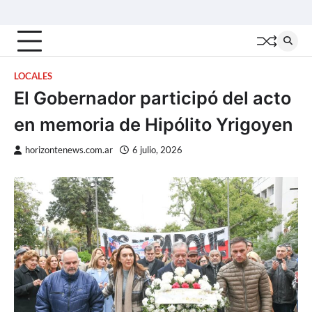
Skip
Inicio
Locales
Nacionales
Interior
Deportes
Política
Tecno
to
content
LOCALES
El Gobernador participó del acto
en memoria de Hipólito Yrigoyen
horizontenews.com.ar
6 julio, 2026