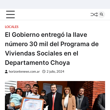
Skip
Inicio
Locales
Nacionales
Interior
Deportes
Política
Tecno
to
content
LOCALES
El Gobierno entregó la llave
número 30 mil del Programa de
Viviendas Sociales en el
Departamento Choya
horizontenews.com.ar
2 julio, 2024