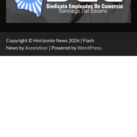
Copyright © Horizonte News 2026 | Flash
News by
Ascendoor
| Powered by
WordPress
.