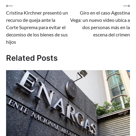
Navegación
⟵
⟶
Cristina Kirchner presentó un
Giro en el caso Agostina
de
recurso de queja ante la
Vega: un nuevo video ubica a
entradas
Corte Suprema para evitar el
dos personas más en la
decomiso de los bienes de sus
escena del crimen
hijos
Related Posts