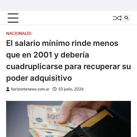
Skip
Inicio
Locales
Nacionales
Interior
Deportes
Política
Tecno
to
content
NACIONALES
El salario mínimo rinde menos
que en 2001 y debería
cuadruplicarse para recuperar su
poder adquisitivo
horizontenews.com.ar
10 junio, 2026