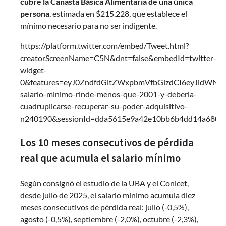
cubre la Canasta Básica Alimentaria de una única
persona
, estimada en $215.228, que establece el
mínimo necesario para no ser indigente.
https://platform.twitter.com/embed/Tweet.html?
creatorScreenName=C5N&dnt=false&embedId=twitter-
widget-
0&features=eyJ0ZndfdGltZWxpbmVfbGlzdCI6eyJidWN
salario-minimo-rinde-menos-que-2001-y-deberia-
cuadruplicarse-recuperar-su-poder-adquisitivo-
n240190&sessionId=dda5615e9a42e10bb6b4dd14a6800
Los 10 meses consecutivos de pérdida
real que acumula el salario mínimo
Según consignó el estudio de la UBA y el Conicet,
desde julio de 2025, el salario mínimo acumula diez
meses consecutivos de pérdida real: julio (-0,5%),
agosto (-0,5%), septiembre (-2,0%), octubre (-2,3%),