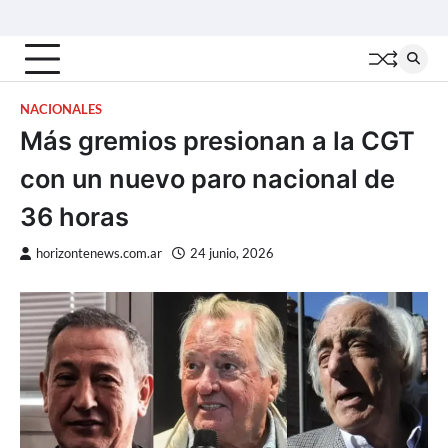
Skip
Inicio
Locales
Nacionales
Interior
Deportes
Política
Tecno
to
content
NACIONALES
Más gremios presionan a la CGT
con un nuevo paro nacional de
36 horas
horizontenews.com.ar
24 junio, 2026