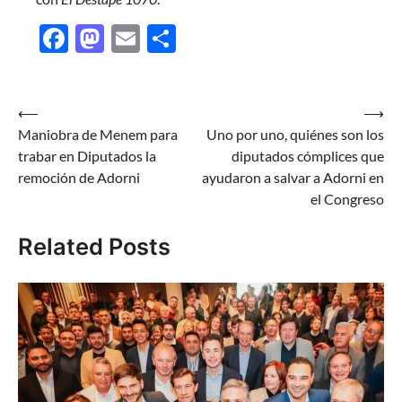
Facebook
Mastodon
Email
Share
Navegación
⟵
⟶
Maniobra de Menem para
Uno por uno, quiénes son los
de
trabar en Diputados la
diputados cómplices que
entradas
remoción de Adorni
ayudaron a salvar a Adorni en
el Congreso
Related Posts