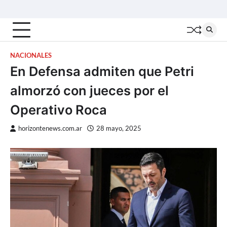
Skip
Inicio
Locales
Nacionales
Interior
Deportes
Política
Tecno
to
content
NACIONALES
En Defensa admiten que Petri
almorzó con jueces por el
Operativo Roca
horizontenews.com.ar
28 mayo, 2025