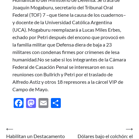
Joaquín Mogaburu, secretario del Tribunal Oral
Federal (TOF) 7 –que tiene la causa de los cuadernos–
y docente de la Universidad Católica Argentina
(UCA). Mogaburu reemplazará a Lucas Miles Erbes,
echado por Petri después del encono que provocó en
la familia militar que Defensa diera de baja a 23
militares con condenas firmes por crímenes de lesa
humanidad.No se sabe si los integrantes de la Cámara
Federal de Casación Penal se interesaron en sus
reuniones con Bullrich y Petri por el traslado de
Alfredo Astiz y otros 18 represores a la cárcel VIP de
Campo de Mayo.
Facebook
Mastodon
Email
Share
Navegación
⟵
⟶
Habilitan un Destacamento
Dólares bajo el colchón: el