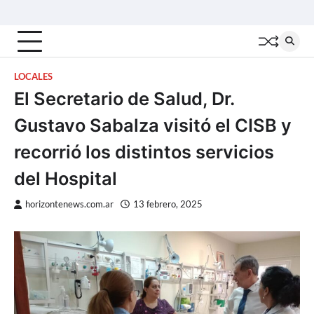
Skip
Inicio
Locales
Nacionales
Interior
Deportes
Política
Tecno
to
content
LOCALES
El Secretario de Salud, Dr.
Gustavo Sabalza visitó el CISB y
recorrió los distintos servicios
del Hospital
horizontenews.com.ar
13 febrero, 2025