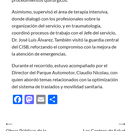
Asimismo, supervisó el área de terapia intensiva,
donde dialogó con los profesionales sobre la
organización del servicio, y en traumatología,
coordinó procesos de trabajo con el Jefe del servicio,
Dr. José Luis Álvarez. También visitó la guardia central
del CISB, reforzando el compromiso con la mejora de
la atención de emergencias.
Durante el recorrido, estuvo acompañado por el
Director del Parque Automotor, Claudio Nicolau, con
quien abordó temas relacionados con la optimización
del sistema de traslados y movilidad sanitaria.
Facebook
Mastodon
Email
Share
Navegación
⟵
⟶
Obras Públicas de la
Los Centros de Salud