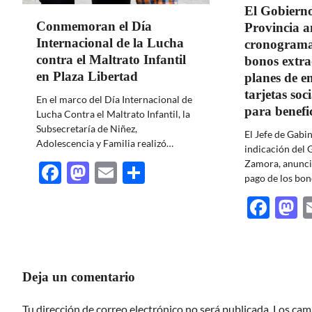
El Gobierno
Conmemoran el Día
Provincia a
Internacional de la Lucha
cronograma
contra el Maltrato Infantil
bonos extra
en Plaza Libertad
planes de e
tarjetas soci
En el marco del Día Internacional de
para benefic
Lucha Contra el Maltrato Infantil, la
Subsecretaría de Niñez,
El Jefe de Gabin
Adolescencia y Familia realizó…
indicación del
Zamora, anunci
Facebook
Mastodon
Email
Share
pago de los bo
Fac
M
Deja un comentario
Tu dirección de correo electrónico no será publicada.
Los cam