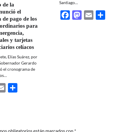
Santiago…
 de la
nunció el
Facebook
Mastodon
Email
Share
 de pago de los
ordinarios para
mergencia,
ales y tarjetas
iarios celíacos
ete, Elías Suárez, por
 Gobernador Gerardo
ó el cronograma de
nos…
ebook
astodon
Email
Share
pos obligatorios están marcados con
*