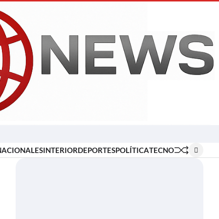
Inicio
Locales
Nacionales
Interior
Deportes
Política
Tecno
NACIONALES
INTERIOR
DEPORTES
POLÍTICA
TECNO