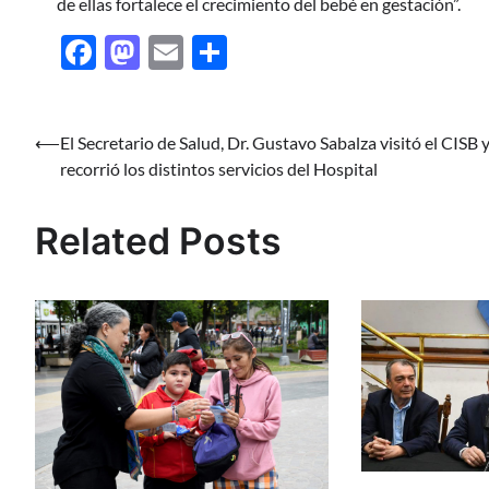
de ellas fortalece el crecimiento del bebé en gestación”.
Facebook
Mastodon
Email
Share
⟵
El Secretario de Salud, Dr. Gustavo Sabalza visitó el CISB 
Navegación
recorrió los distintos servicios del Hospital
de
entradas
Related Posts